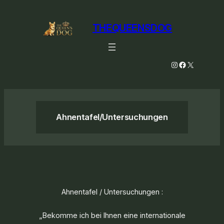
Zum
Inhalt
THEQUEENSDOG
springen
Instagram
Facebook
X
Ahnentafel/Untersuchungen
Ahnentafel / Untersuchungen :
„Bekomme ich bei Ihnen eine internationale