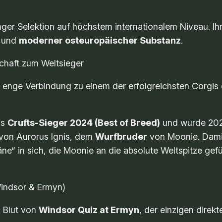
nger Selektion auf höchstem internationalem Niveau. Ihr
und
moderner osteuropäischer Substanz
.
chaft zum Weltsieger
 enge Verbindung zu einem der erfolgreichsten Corgis
ls
Crufts-Sieger 2024 (Best of Breed)
und wurde 20
 von
Aurorus Ignis
, dem
Wurfbruder
von Moonie. Damit 
äne“ in sich, die Moonie an die absolute Weltspitze ge
(Windsor & Ermyn)
s Blut von
Windsor Quiz at Ermyn
, der einzigen dire