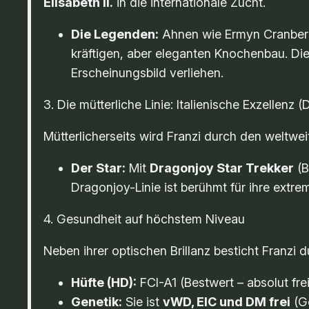
Elisabeth II.
in die internationale Zucht.
Die Legenden:
Ahnen wie
Ermyn Cranber
kräftigen, aber eleganten Knochenbau. Di
Erscheinungsbild verliehen.
3. Die mütterliche Linie: Italienische Exzellenz 
Mütterlicherseits wird Franzi durch den weltwe
Der Star:
Mit
Dragonjoy Star Trekker
(B
Dragonjoy-Linie ist berühmt für ihre extre
4. Gesundheit auf höchstem Niveau
Neben ihrer optischen Brillanz besticht Franzi
Hüfte (HD):
FCI-A1 (Bestwert – absolut frei
Genetik:
Sie ist
vWD, EIC und DM frei
(Ge