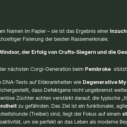
den Namen im Papier – sie ist das Ergebnis einer
Inzuch
ichzeitiger Fixierung der besten Rassemerkmale.
 Windsor, der Erfolg von Crufts-Siegern und die G
der nächsten Corgi-Generation beim
Pembroke
stützt 
e DNA-Tests auf Erbkrankheiten wie
Degenerative Mye
ichergestellt, dass Defektgene nicht ungebremst weit
eriöse Züchter achten verstärkt darauf, die typische „t
ndheit
zu gefährden. Das Ziel ist ein funktionaler, agi
beitshunde (Treiber) sind, liegt der Fokus auf einem
s
aktivität, um sie perfekt an das Leben als moderne B