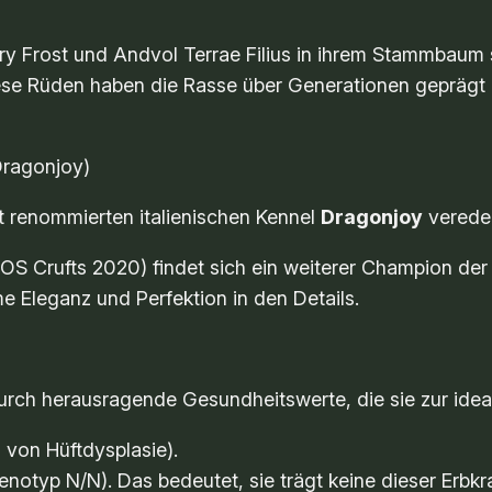
ry Frost
und
Andvol Terrae Filius
in ihrem Stammbaum si
ese Rüden haben die Rasse über Generationen geprägt 
(Dragonjoy)
it renommierten italienischen Kennel
Dragonjoy
veredel
OS Crufts 2020) findet sich ein weiterer Champion der S
me Eleganz und Perfektion in den Details.
 durch herausragende Gesundheitswerte, die sie zur idea
 von Hüftdysplasie).
notyp N/N). Das bedeutet, sie trägt keine dieser Erbkra