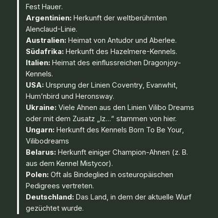
Fest Hauer
.
Argentinien:
Herkunft der weltberühmten
Alenclaud
-Linie.
Australien:
Heimat von
Antudor
und
Aberlee
.
Südafrika:
Herkunft des
Hazelmere
-Kennels.
Italien:
Heimat des einflussreichen
Dragonjoy
-
Kennels.
USA:
Ursprung der Linien
Coventry
,
Evanwhit
,
Hum’nbird
und
Heronsway
.
Ukraine:
Viele Ahnen aus den Linien
Vilibo Dreams
oder mit dem Zusatz „Iz…“ stammen von hier.
Ungarn:
Herkunft des Kennels
Born To Be Your
,
Vilibodreams
Belarus:
Herkunft einiger Champion-Ahnen (z. B.
aus dem Kennel
Mistycor
).
Polen:
Oft als Bindeglied in osteuropäischen
Pedigrees vertreten.
Deutschland:
Das Land, in dem der aktuelle Wurf
gezüchtet wurde.